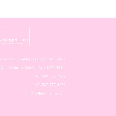
rkez mah. Çavuşbaşı cad. No: 105/1
(Crea Center) Çekmeköy /
İSTANBUL
+90 850 532 7929
+90 537 777 8281
info@lenamama.com