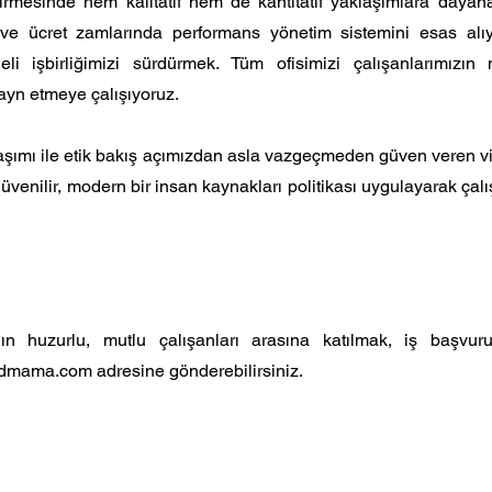
dirmesinde hem kalitatif hem de kantitatif yaklaşımlara daya
i ve ücret zamlarında performans yönetim sistemini esas al
eli işbirliğimizi sürdürmek. Tüm ofisimizi çalışanlarımızın
ayn etmeye çalışıyoruz.
ylaşımı ile etik bakış açımızdan asla vazgeçmeden güven veren
ı, güvenilir, modern bir insan kaynakları politikası uygulayarak ç
n huzurlu, mutlu çalışanları arasına katılmak, iş başvu
dmama.com adresine gönderebilirsiniz.