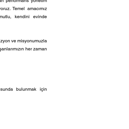
nan performans yönetim
ıyoruz. Temel amacımız
 mutlu, kendini evinde
 vizyon ve misyonumuzla
alışanlarımızın her zaman
rusunda bulunmak için